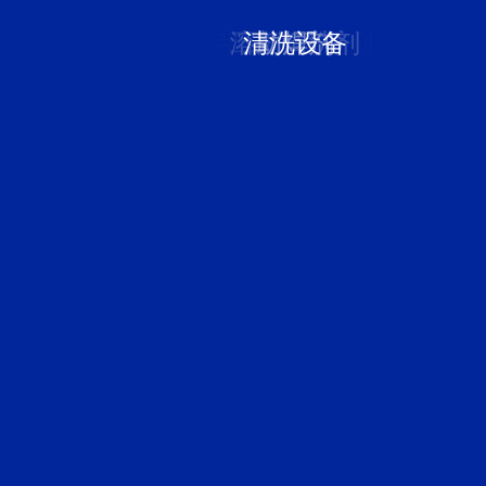
半水基清洗剂
水基清洗剂
环保清洗剂
工业清洗剂
溶剂清洗剂
清洗设备
助焊剂