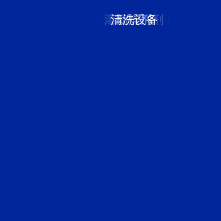
半水基清洗剂
水基清洗剂
环保清洗剂
工业清洗剂
溶剂清洗剂
清洗设备
助焊剂